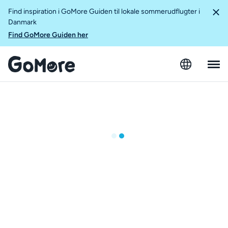
Find inspiration i GoMore Guiden til lokale sommerudflugter i
Danmark
Find GoMore Guiden her