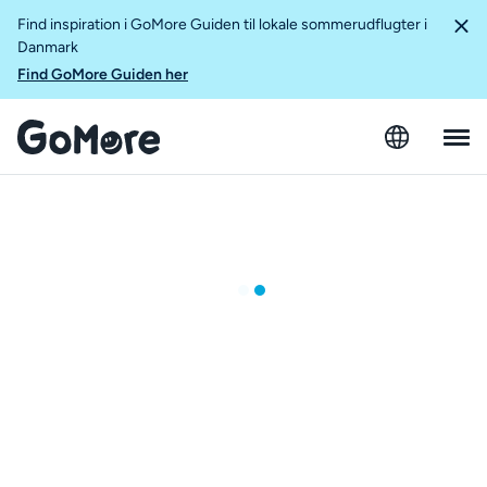
Find inspiration i GoMore Guiden til lokale sommerudflugter i
Danmark
Find GoMore Guiden her