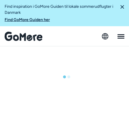
Find inspiration i GoMore Guiden til lokale sommerudflugter i
Danmark
Find GoMore Guiden her