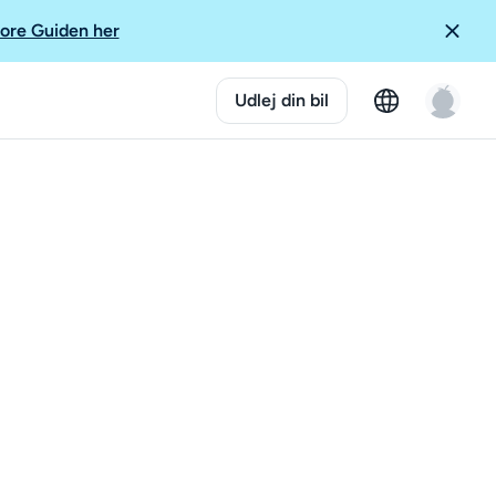
ore Guiden her
Udlej din bil