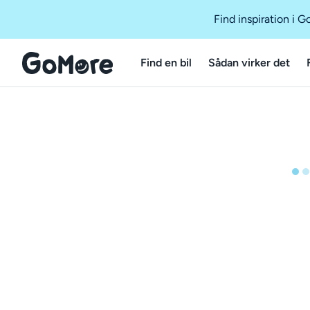
Find inspiration i 
Find en bil
Sådan virker det