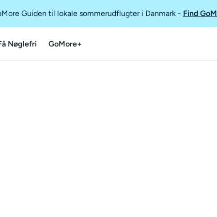
GoMore Guiden til lokale sommerudflugter i Danmark
-
Find GoM
Få Nøglefri
GoMore+