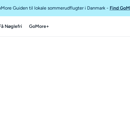
GoMore Guiden til lokale sommerudflugter i Danmark
-
Find GoM
Få Nøglefri
GoMore+