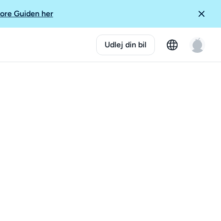
ore Guiden her
Udlej din bil