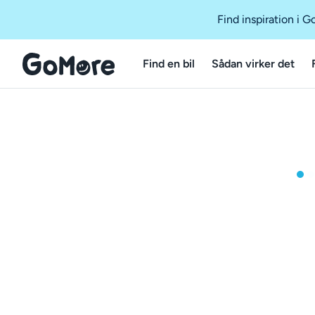
Find inspiration i 
Find en bil
Sådan virker det