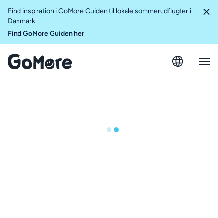
Find inspiration i GoMore Guiden til lokale sommerudflugter i
Danmark
Find GoMore Guiden her