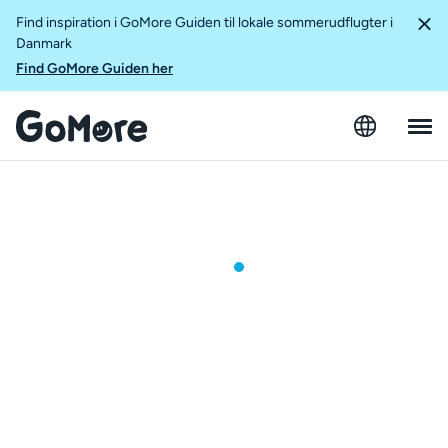
Find inspiration i GoMore Guiden til lokale sommerudflugter i
Danmark
Find GoMore Guiden her