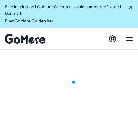
Find inspiration i GoMore Guiden til lokale sommerudflugter i
Danmark
Find GoMore Guiden her