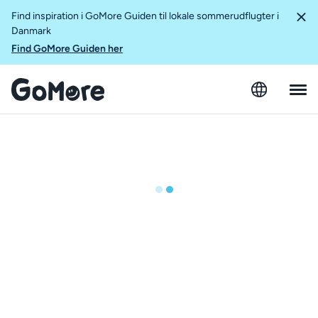
Find inspiration i GoMore Guiden til lokale sommerudflugter i
Danmark
Find GoMore Guiden her