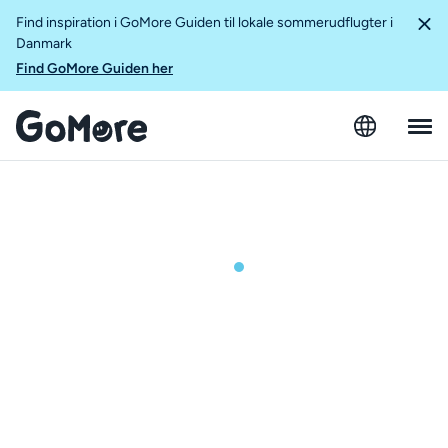
Find inspiration i GoMore Guiden til lokale sommerudflugter i
Danmark
Find GoMore Guiden her