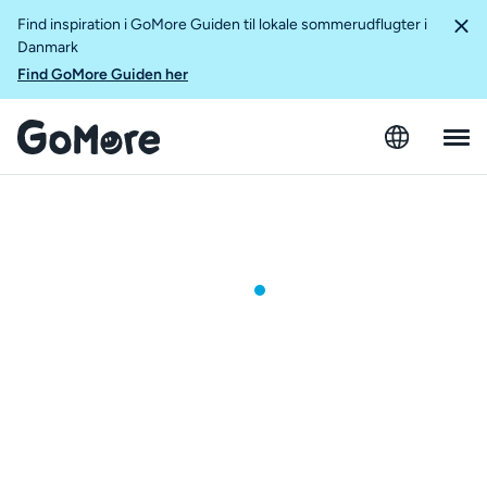
Find inspiration i GoMore Guiden til lokale sommerudflugter i
Danmark
Find GoMore Guiden her