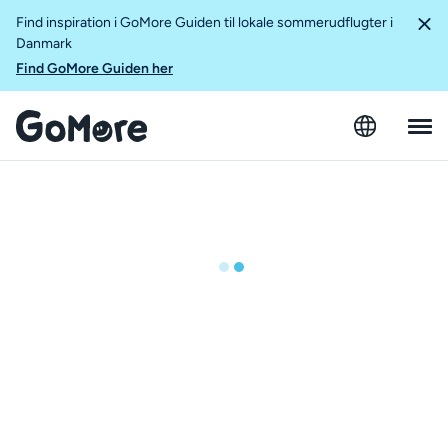
Find inspiration i GoMore Guiden til lokale sommerudflugter i
Danmark
Find GoMore Guiden her