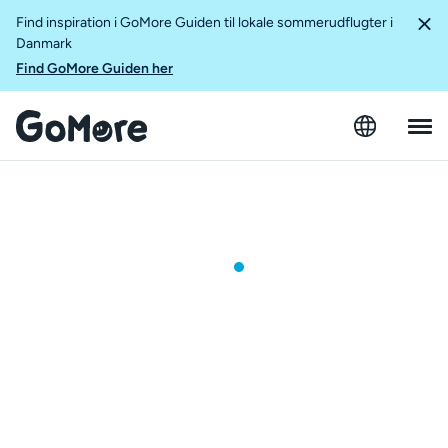
Find inspiration i GoMore Guiden til lokale sommerudflugter i
Danmark
Find GoMore Guiden her