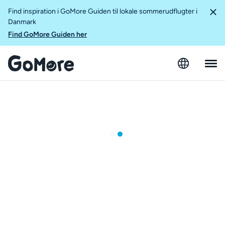
Find inspiration i GoMore Guiden til lokale sommerudflugter i
Danmark
Find GoMore Guiden her