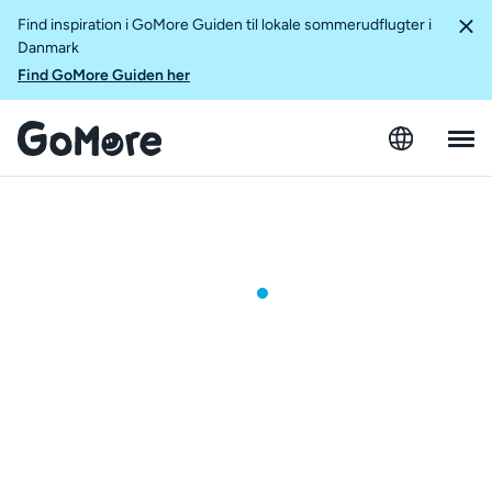
Find inspiration i GoMore Guiden til lokale sommerudflugter i
Danmark
Find GoMore Guiden her