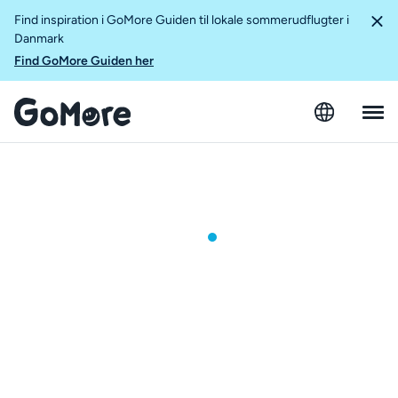
Find inspiration i GoMore Guiden til lokale sommerudflugter i
Danmark
Find GoMore Guiden her