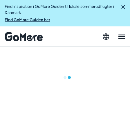
Find inspiration i GoMore Guiden til lokale sommerudflugter i
Danmark
Find GoMore Guiden her