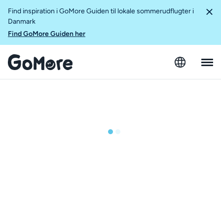
Find inspiration i GoMore Guiden til lokale sommerudflugter i
Danmark
Find GoMore Guiden her