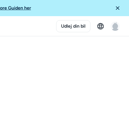
ore Guiden her
Udlej din bil