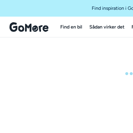
Find inspiration i 
Find en bil
Sådan virker det