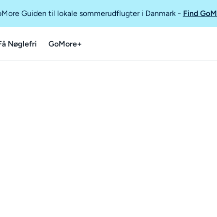
GoMore Guiden til lokale sommerudflugter i Danmark
-
Find GoM
Få Nøglefri
GoMore+