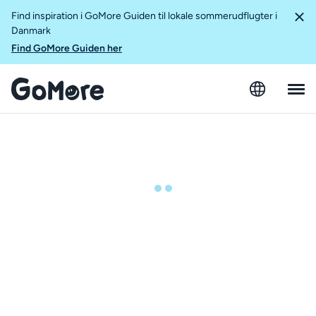
Find inspiration i GoMore Guiden til lokale sommerudflugter i
Danmark
Find GoMore Guiden her