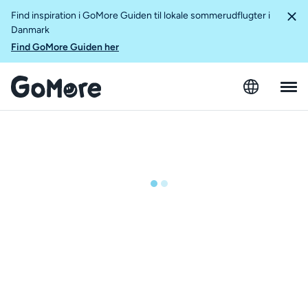
Find inspiration i GoMore Guiden til lokale sommerudflugter i
Danmark
Find GoMore Guiden her