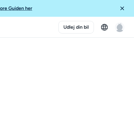
ore Guiden her
Udlej din bil