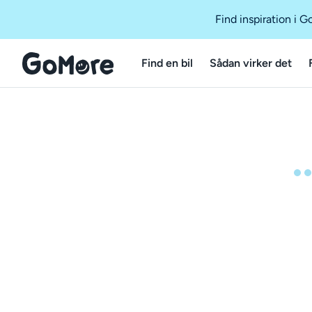
Find inspiration i 
Find en bil
Sådan virker det