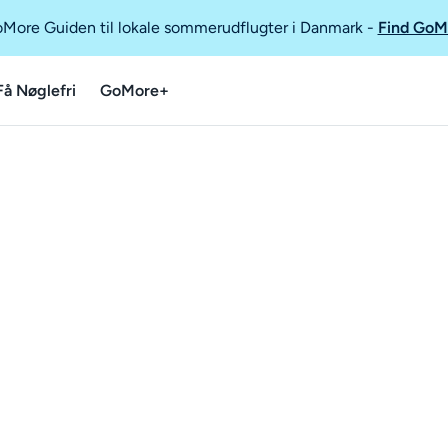
GoMore Guiden til lokale sommerudflugter i Danmark
-
Find GoM
Få Nøglefri
GoMore+