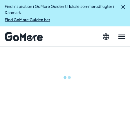
Find inspiration i GoMore Guiden til lokale sommerudflugter i
Danmark
Find GoMore Guiden her