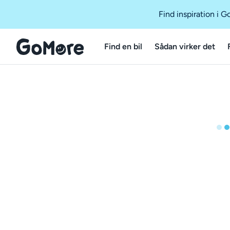
Find inspiration i 
Find en bil
Sådan virker det