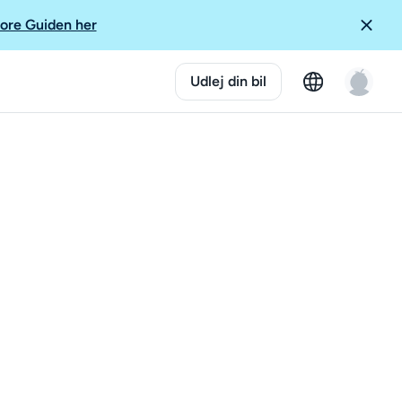
ore Guiden her
Udlej din bil