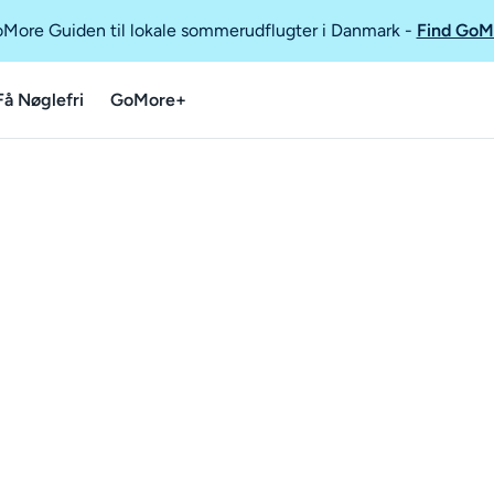
GoMore Guiden til lokale sommerudflugter i Danmark
-
Find GoM
Få Nøglefri
GoMore+