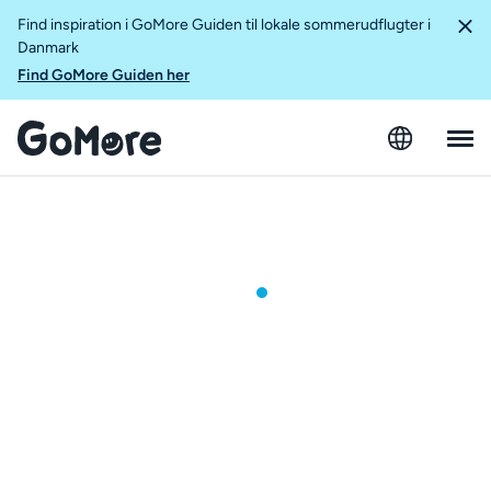
Find inspiration i GoMore Guiden til lokale sommerudflugter i
Danmark
Find GoMore Guiden her