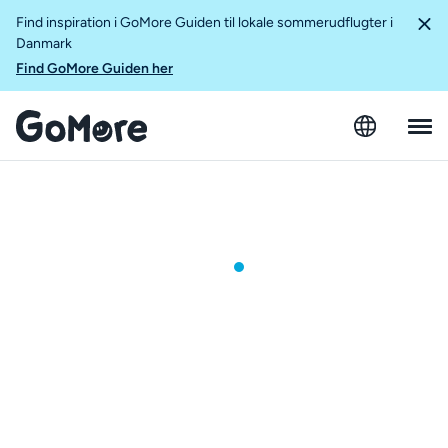
Find inspiration i GoMore Guiden til lokale sommerudflugter i
Danmark
Find GoMore Guiden her