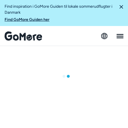
Find inspiration i GoMore Guiden til lokale sommerudflugter i
Danmark
Find GoMore Guiden her