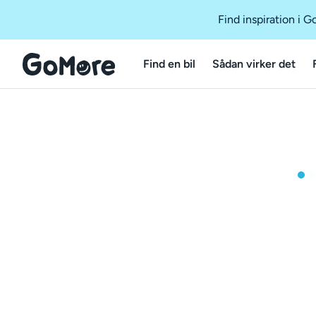
Find inspiration i 
Find en bil
Sådan virker det