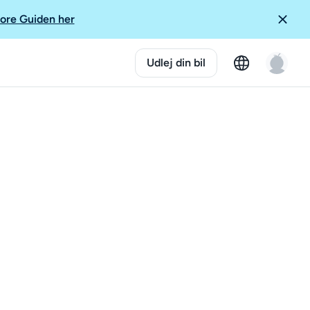
ore Guiden her
Udlej din bil