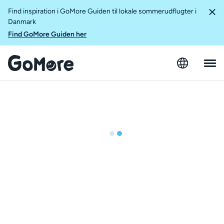
Find inspiration i GoMore Guiden til lokale sommerudflugter i
Danmark
Find GoMore Guiden her