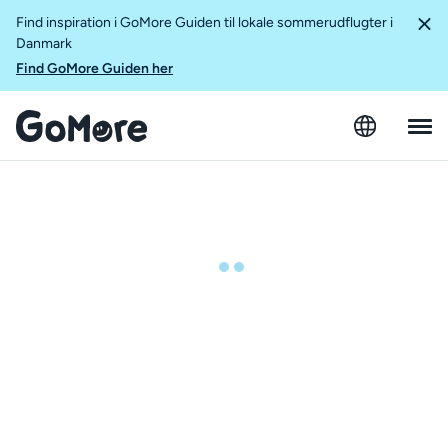
Find inspiration i GoMore Guiden til lokale sommerudflugter i
Danmark
Find GoMore Guiden her