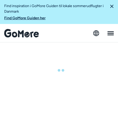
Find inspiration i GoMore Guiden til lokale sommerudflugter i
Danmark
Find GoMore Guiden her