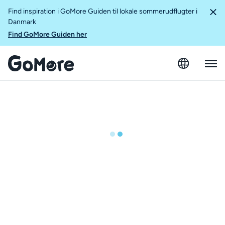
Find inspiration i GoMore Guiden til lokale sommerudflugter i
Danmark
Find GoMore Guiden her