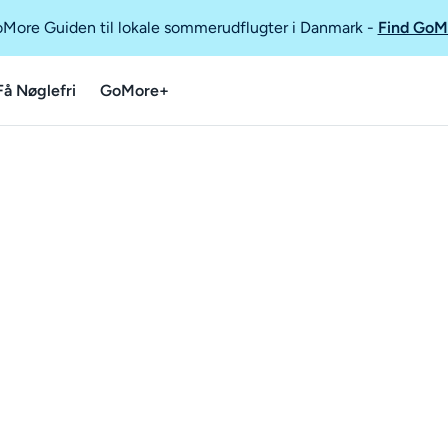
GoMore Guiden til lokale sommerudflugter i Danmark
-
Find GoM
Få Nøglefri
GoMore+