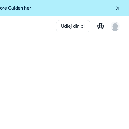
ore Guiden her
Udlej din bil