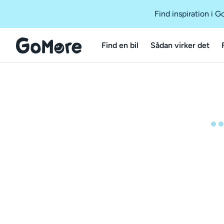
Find inspiration i 
Find en bil
Sådan virker det