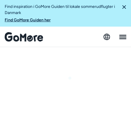
Find inspiration i GoMore Guiden til lokale sommerudflugter i
Danmark
Find GoMore Guiden her