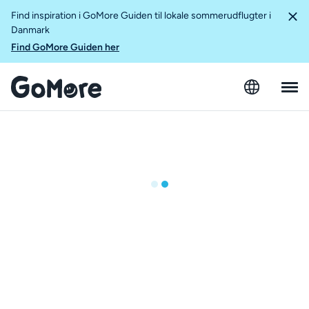
Find inspiration i GoMore Guiden til lokale sommerudflugter i
Danmark
Find GoMore Guiden her