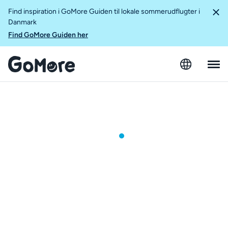
Find inspiration i GoMore Guiden til lokale sommerudflugter i
Danmark
Find GoMore Guiden her