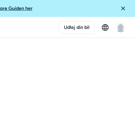
ore Guiden her
Udlej din bil