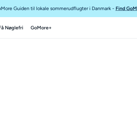
GoMore Guiden til lokale sommerudflugter i Danmark
-
Find GoM
Få Nøglefri
GoMore+