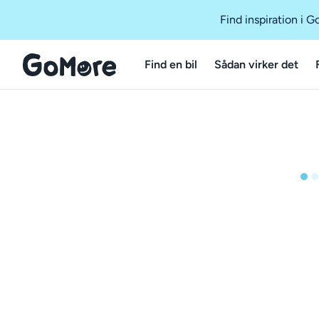
Find inspiration i 
Find en bil
Sådan virker det