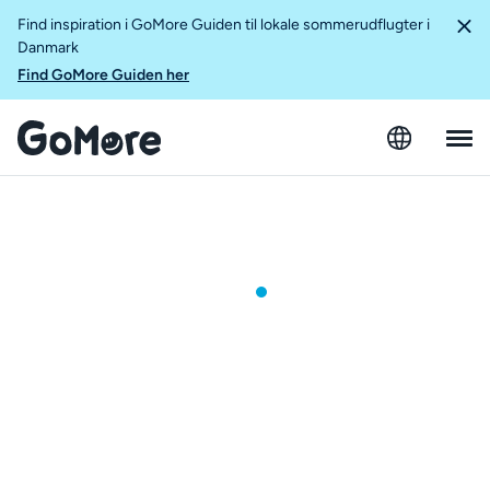
Find inspiration i GoMore Guiden til lokale sommerudflugter i
Danmark
Find GoMore Guiden her