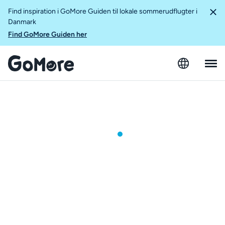
Find inspiration i GoMore Guiden til lokale sommerudflugter i
Danmark
Find GoMore Guiden her