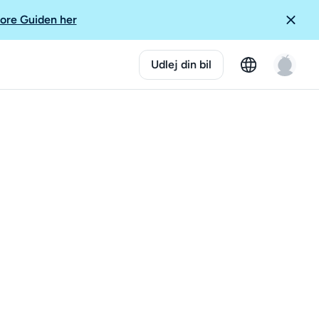
ore Guiden her
Udlej din bil