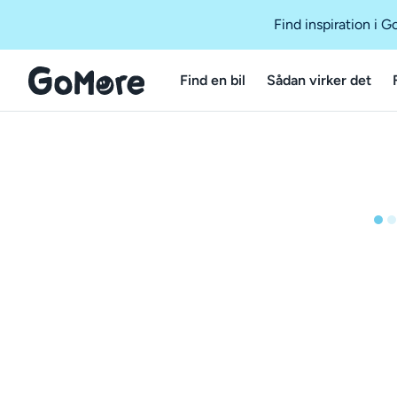
Find inspiration i 
Find en bil
Sådan virker det