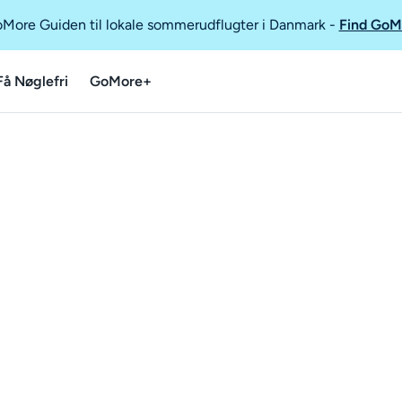
GoMore Guiden til lokale sommerudflugter i Danmark
-
Find GoM
Få Nøglefri
GoMore+