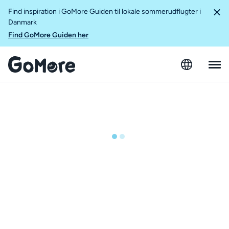
Find inspiration i GoMore Guiden til lokale sommerudflugter i
Danmark
Find GoMore Guiden her