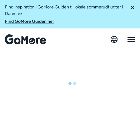
Find inspiration i GoMore Guiden til lokale sommerudflugter i
Danmark
Find GoMore Guiden her