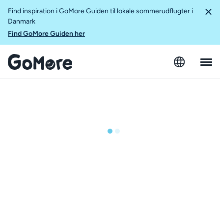
Find inspiration i GoMore Guiden til lokale sommerudflugter i
Danmark
Find GoMore Guiden her