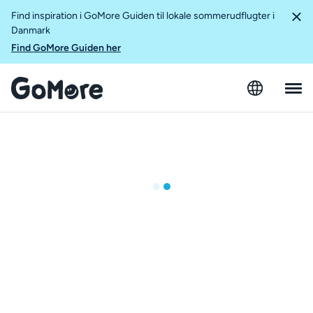
Find inspiration i GoMore Guiden til lokale sommerudflugter i
Danmark
Find GoMore Guiden her