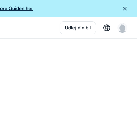
ore Guiden her
Udlej din bil