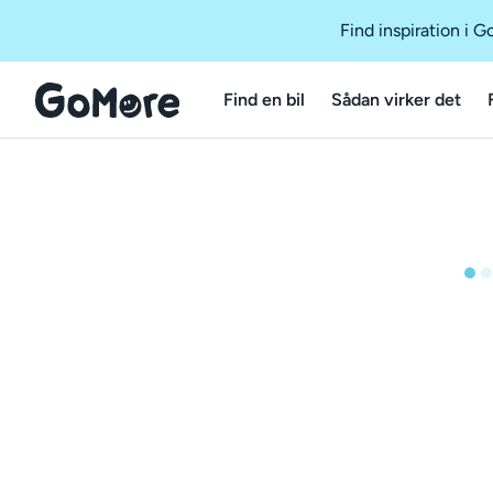
Find inspiration i 
Find en bil
Sådan virker det