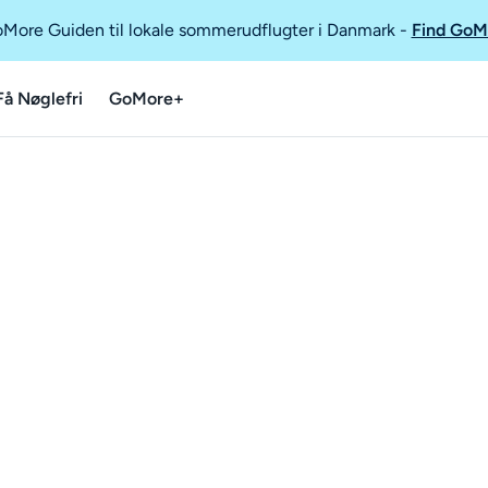
GoMore Guiden til lokale sommerudflugter i Danmark
-
Find GoM
Få Nøglefri
GoMore+