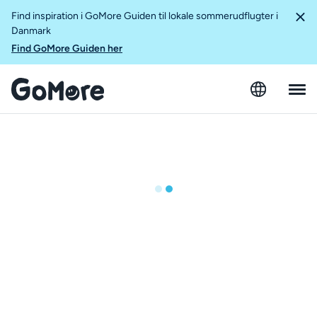
Find inspiration i GoMore Guiden til lokale sommerudflugter i
Danmark
Find GoMore Guiden her