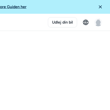
ore Guiden her
Udlej din bil