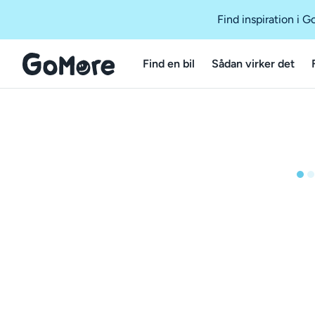
Find inspiration i 
Find en bil
Sådan virker det