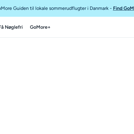
GoMore Guiden til lokale sommerudflugter i Danmark
-
Find GoM
Få Nøglefri
GoMore+