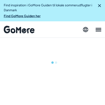
Find inspiration i GoMore Guiden til lokale sommerudflugter i
Danmark
Find GoMore Guiden her