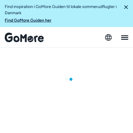
Find inspiration i GoMore Guiden til lokale sommerudflugter i
Danmark
Find GoMore Guiden her