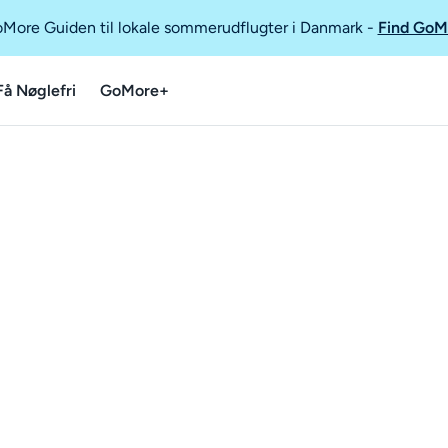
GoMore Guiden til lokale sommerudflugter i Danmark
-
Find GoM
Få Nøglefri
GoMore+