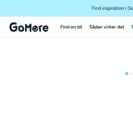
Find inspiration i 
Find en bil
Sådan virker det