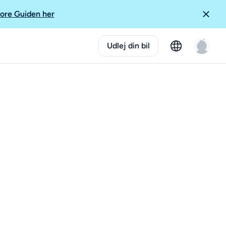
ore Guiden her
Udlej din bil